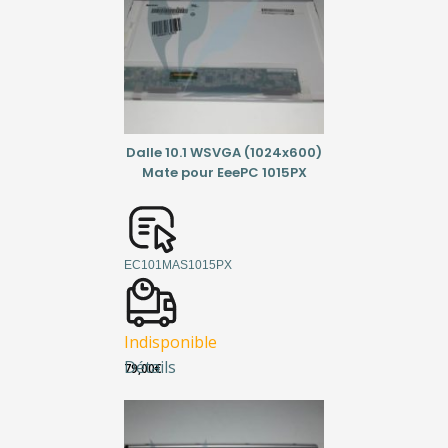
Dalle 10.1 WSVGA (1024x600)
Mate pour EeePC 1015PX
EC101MAS1015PX
Indisponible
Détails
79,00
€