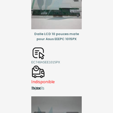
Dalle LCD 10 pouces mate
pour Asus EEEPC 1015PX
EC748ASEE1015PX
Indisponible
Détails
79,00
€