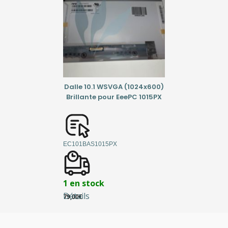
Dalle 10.1 WSVGA (1024x600)
Brillante pour EeePC 1015PX
EC101BAS1015PX
1 en stock
Détails
79,00
€