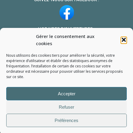
HORAIRES D’OUVERTURES :
Gérer le consentement aux
Du lundi au vendredi : 10h-13h et 14h-19h
cookies
Le samedi : 10h-13h 14h-18h
Nous utilisons des cookies tiers pour améliorer la sécurité, votre
NOUS TROUVER
expérience d’utilisateur et établir des statistiques
anonymes
de
fréquentation. l’installation de certain de ces cookies sur votre
Mon compte
ordinateur est nécessaire pour pouvoir utiliser les services proposés
Formulaire de demande de pièce
sur ce site.
Accepter
Refuser
Préférences
L'Atelier du Portable
2006 - 2026
Tous droits réservés
Mentions Légales
Politique de confidentialité
Conditions générales de vente