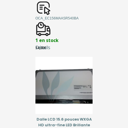
OCA_EC156MAASR540BA
1 en stock
Détails
54,00
€
Dalle LCD 15.6 pouces WXGA
HD ultra-fine LED Brillante