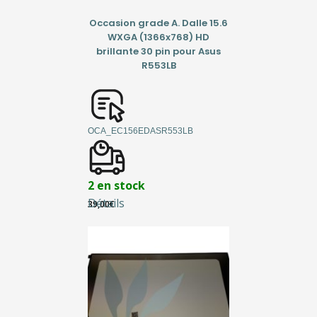
Occasion grade A. Dalle 15.6
WXGA (1366x768) HD
brillante 30 pin pour Asus
R553LB
OCA_EC156EDASR553LB
2 en stock
Détails
39,00
€