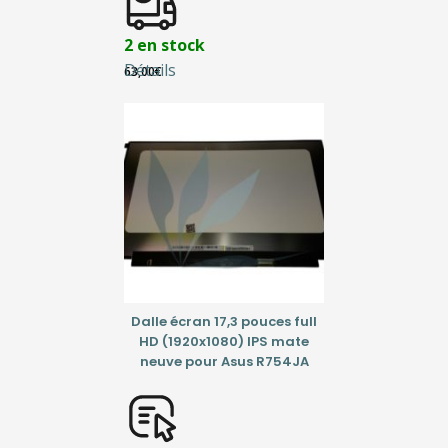
2 en stock
Détails
63,00
€
Dalle écran 17,3 pouces full
HD (1920x1080) IPS mate
neuve pour Asus R754JA