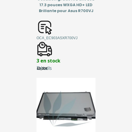
17.3 pouces WXGA HD+ LED
Brillante pour Asus R700VJ
OCA_EC903ASXR700VJ
3 en stock
Détails
43,00
€