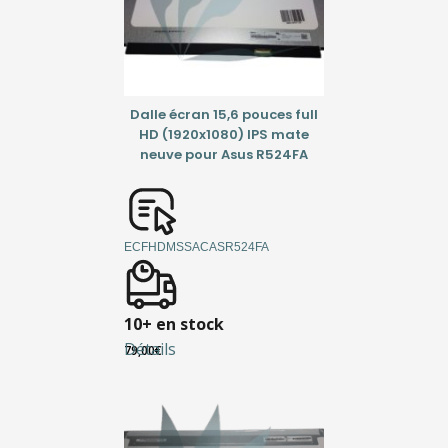
Dalle écran 15,6 pouces full
HD (1920x1080) IPS mate
neuve pour Asus R524FA
ECFHDMSSACASR524FA
10+ en stock
Détails
79,00
€