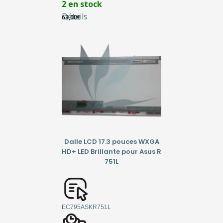
2 en stock
Détails
63,00
€
Dalle LCD 17.3 pouces WXGA
HD+ LED Brillante pour Asus R
751L
EC795ASKR751L