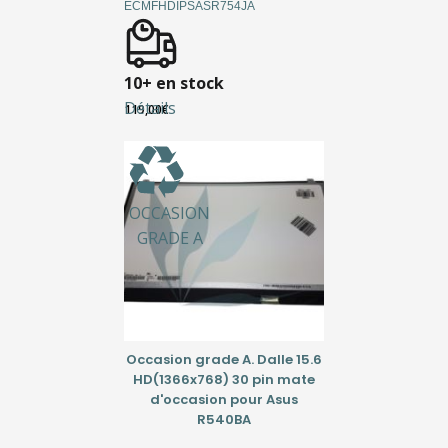
ECMFHDIPSASR754JA
10+ en stock
Détails
119,00
€
OCCASION
GRADE A
Occasion grade A. Dalle 15.6
HD(1366x768) 30 pin mate
d'occasion pour Asus
R540BA