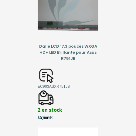
Dalle LCD 17.3 pouces WXGA
HD+ LED Brillante pour Asus
R751JB
EC903ASXR751JB
2 en stock
Détails
63,00
€