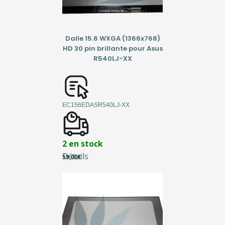
Dalle 15.6 WXGA (1366x768)
HD 30 pin brillante pour Asus
R540LJ-XX
EC156EDASR540LJ-XX
2 en stock
Détails
59,00
€