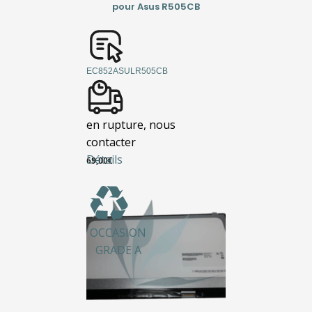
pour Asus R505CB
EC852ASULR505CB
en rupture, nous
contacter
Détails
69,00
€
OCCASION
GRADE A