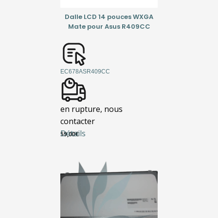
Dalle LCD 14 pouces WXGA
Mate pour Asus R409CC
EC678ASR409CC
en rupture, nous
contacter
Détails
59,00
€