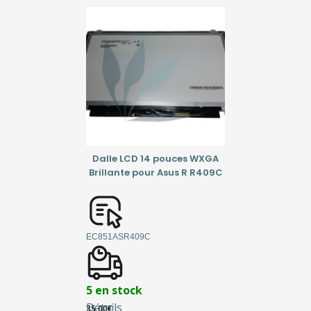
Dalle LCD 14 pouces WXGA
Brillante pour Asus R R409C
EC851ASR409C
5 en stock
Détails
35,00
€