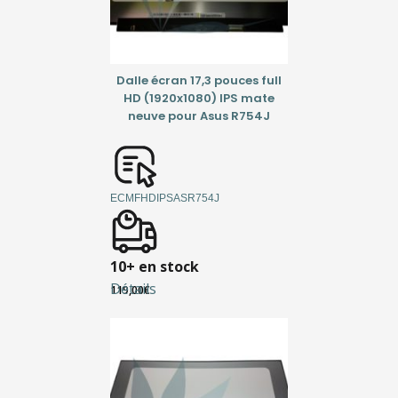
Dalle écran 17,3 pouces full
HD (1920x1080) IPS mate
neuve pour Asus R754J
ECMFHDIPSASR754J
10+ en stock
Détails
119,00
€