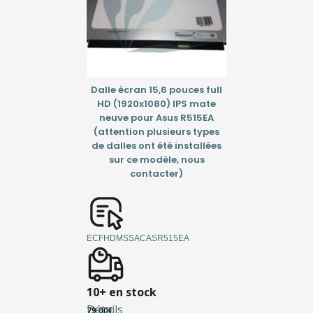
Dalle écran 15,6 pouces full
HD (1920x1080) IPS mate
neuve pour Asus R515EA
(attention plusieurs types
de dalles ont été installées
sur ce modèle, nous
contacter)
ECFHDMSSACASR515EA
10+ en stock
Détails
79,00
€