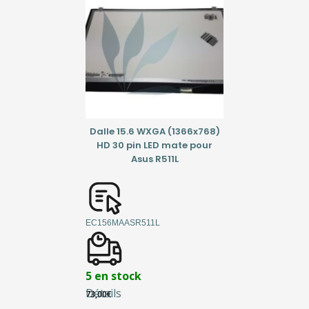
Dalle 15.6 WXGA (1366x768)
HD 30 pin LED mate pour
Asus R511L
EC156MAASR511L
5 en stock
Détails
73,00
€