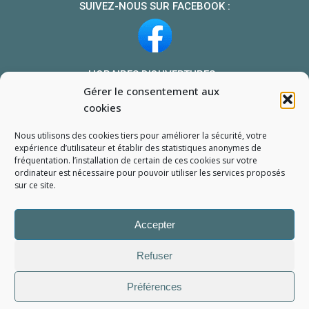
SUIVEZ-NOUS SUR FACEBOOK :
HORAIRES D’OUVERTURES :
Gérer le consentement aux
Du lundi au vendredi : 10h-13h et 14h-19h
cookies
Le samedi : 10h-13h 14h-18h
Nous utilisons des cookies tiers pour améliorer la sécurité, votre
NOUS TROUVER
expérience d’utilisateur et établir des statistiques
anonymes
de
fréquentation. l’installation de certain de ces cookies sur votre
Mon compte
ordinateur est nécessaire pour pouvoir utiliser les services proposés
Formulaire de demande de pièce
sur ce site.
Accepter
Refuser
Préférences
L'Atelier du Portable
2006 - 2026
Tous droits réservés