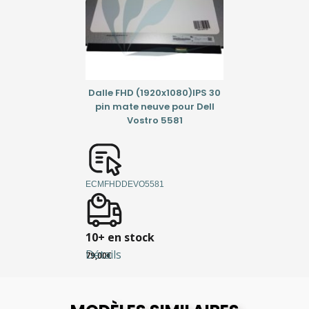
Dalle FHD (1920x1080)IPS 30
pin mate neuve pour Dell
Vostro 5581
ECMFHDDEVO5581
10+ en stock
Détails
79,00
€