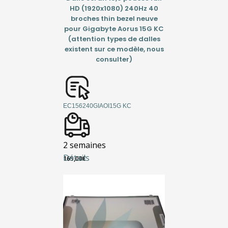
HD (1920x1080) 240Hz 40
broches thin bezel neuve
pour Gigabyte Aorus 15G KC
(attention types de dalles
existent sur ce modèle, nous
consulter)
EC156240GIAOI15G KC
2 semaines
Détails
169,00
€