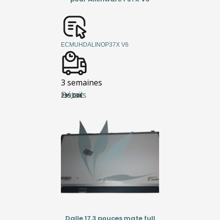
ECMUHDALINOP37X V6
3 semaines
Détails
299,00
€
Dalle 17,3 pouces mate full