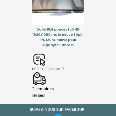
Dalle 15,6 pouces full HD
1920x1080 mate neuve 30pin
IPS 120hz neuve pour
Gigabyte Sabre 15
ECFHD120GISabre 15
2 semaines
Détails
199,00
€
SUIVEZ-NOUS SUR FACEBOOK :