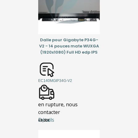
Dalle pour Gigabyte P34G-
V2 - 14 pouces mate WUXGA
(1920x1080) Full HD edp IPS
EC140MGIP34G-V2
en rupture, nous
contacter
Détails
69,00
€