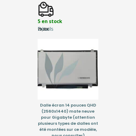
5 en stock
Détails
79,00
€
Dalle écran 14 pouces QHD
(2560x1440) mate neuve
pour Gigabyte (attention
plusieurs types de dalles ont
été montées sur ce modèle,
nous consulter)