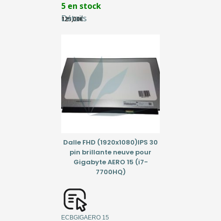
5 en stock
Détails
129,00
€
Dalle FHD (1920x1080)IPS 30
pin brillante neuve pour
Gigabyte AERO 15 (i7-
7700HQ)
ECBGIGAERO 15