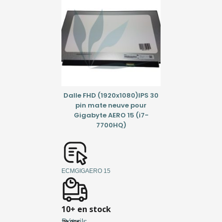
Dalle FHD (1920x1080)IPS 30
pin mate neuve pour
Gigabyte AERO 15 (i7-
7700HQ)
ECMGIGAERO 15
10+ en stock
Détails