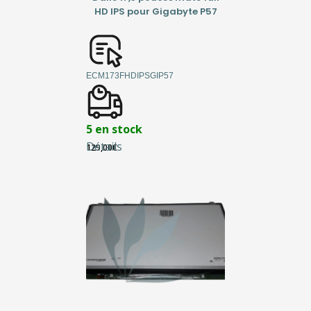
HD IPS pour Gigabyte P57
ECM173FHDIPSGIP57
5 en stock
Détails
129,00
€