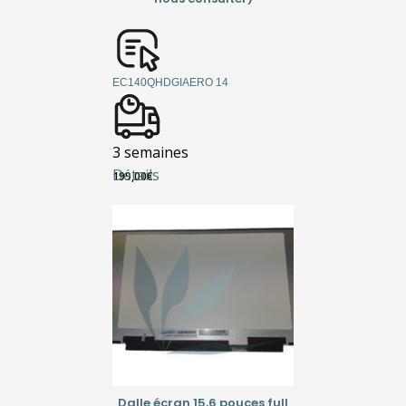
EC140QHDGIAERO 14
3 semaines
Détails
199,00
€
Dalle écran 15,6 pouces full