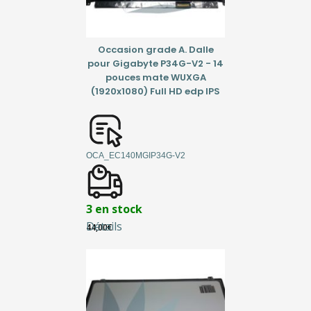
Occasion grade A. Dalle
pour Gigabyte P34G-V2 - 14
pouces mate WUXGA
(1920x1080) Full HD edp IPS
OCA_EC140MGIP34G-V2
3 en stock
Détails
44,00
€