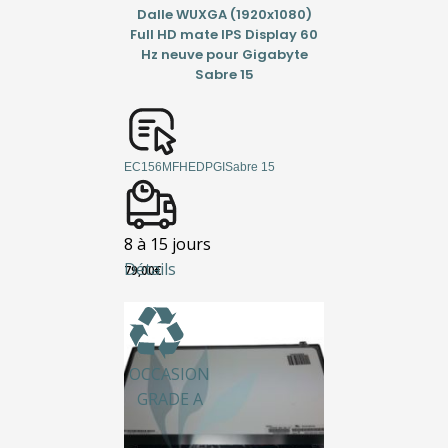
Dalle WUXGA (1920x1080)
Full HD mate IPS Display 60
Hz neuve pour Gigabyte
Sabre 15
EC156MFHEDPGISabre 15
8 à 15 jours
Détails
79,00
€
OCCASION
GRADE A