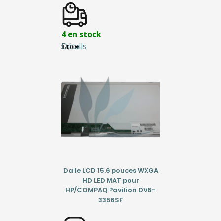
4 en stock
Détails
34,00
€
Dalle LCD 15.6 pouces WXGA
HD LED MAT pour
HP/COMPAQ Pavilion DV6-
3356SF