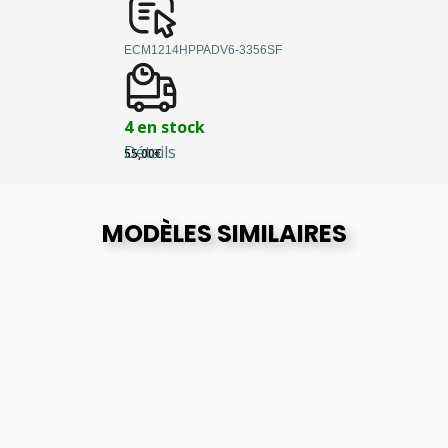
ECM1214HPPADV6-3356SF
4 en stock
Détails
55,00
€
MODÈLES SIMILAIRES