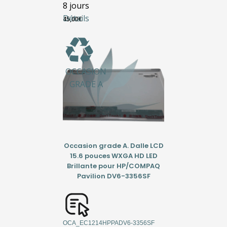
8 jours
Détails
45,00
€
OCCASION
GRADE A
Occasion grade A. Dalle LCD
15.6 pouces WXGA HD LED
Brillante pour HP/COMPAQ
Pavilion DV6-3356SF
OCA_EC1214HPPADV6-3356SF