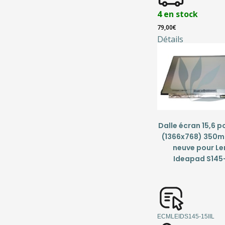
4 en stock
79,00
€
Détails
Dalle écran 15,6 
(1366x768) 350
neuve pour L
Ideapad S145-
ECMLEIDS145-15IIL