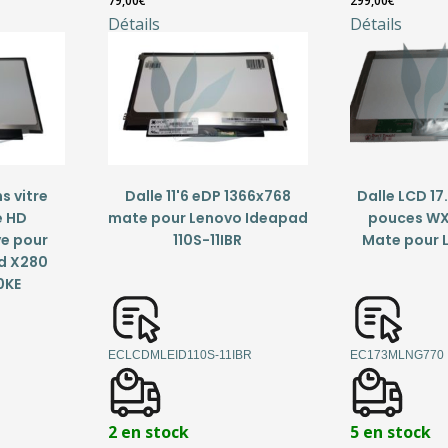
79,00
€
299,00
€
Détails
Détails
s vitre
Dalle 11'6 eDP 1366x768
Dalle LCD 17
e HD
mate pour Lenovo Ideapad
pouces WX
ve pour
110S-11IBR
Mate pour 
d X280
0KE
ECLCDMLEID110S-11IBR
EC173MLNG770
2 en stock
5 en stock