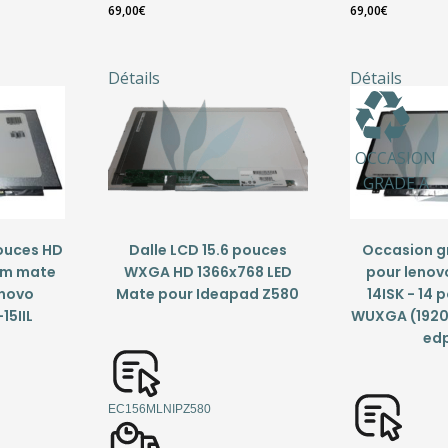
69,00
€
69,00
€
Détails
Détails
OCCASION
GRADE A
pouces HD
Dalle LCD 15.6 pouces
Occasion gr
mm mate
WXGA HD 1366x768 LED
pour lenov
enovo
Mate pour Ideapad Z580
14ISK - 14
15IIL
WUXGA (1920x
edp
EC156MLNIPZ580