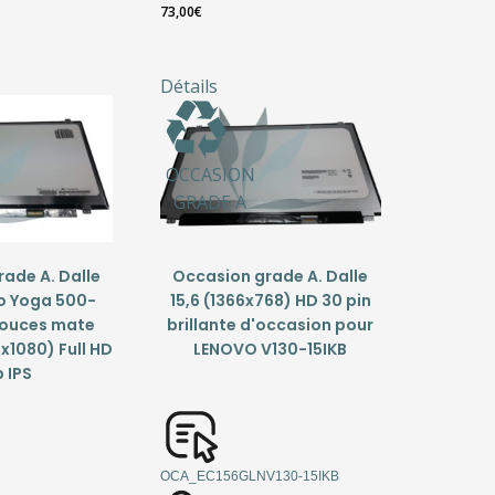
73,00
€
Détails
OCCASION
GRADE A
ade A. Dalle
Occasion grade A. Dalle
o Yoga 500-
15,6 (1366x768) HD 30 pin
 pouces mate
brillante d'occasion pour
1080) Full HD
LENOVO V130-15IKB
 IPS
OCA_EC156GLNV130-15IKB