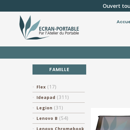
Ouvert tou
Accue
FAMILLE
(17)
Flex
(311)
Ideapad
(31)
Legion
(54)
Lenovo B
Lenovo Chromebook