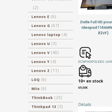
(2)
(6)
Lenovo E
Dalle Full HD pou
(67)
Lenovo G
Ideapad 1 14AMN
82VF)
(4)
Lenovo laptop
(3)
Lenovo U
(40)
Lenovo V
(4)
Lenovo Y
ECMFHDIPSLEID1 14A
(11)
Lenovo Z
(6)
LOQ
10+ en stock
69,00
€
(6)
Miix
(20)
ThinkBook
Détails
(3)
Thinkpad 13