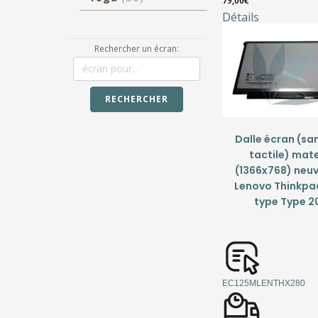
79,00
€
Détails
Rechercher un écran:
RECHERCHER
Dalle écran (san
tactile) mat
(1366x768) neu
Lenovo Thinkpa
type Type 2
EC125MLENTHX280