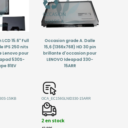
OCCASION
GRADE A
LCD 15.6" Full
Occasion grade A. Dalle
e IPS 250 nits
15,6 (1366x768) HD 30 pin
ne Lenovo pour
brillante d'occasion pour
eapad 530S-
LENOVO Ideapad 330-
ype 81EV
15ARR
30S-15IKB
OCA_EC156GLNID330-15ARR
2 en stock