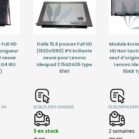
 Full HD
Dalle 15,6 pouces Full HD
Module écran 
longueur
(1920x1080) IPS brillante
HD Non tactil
) neuve
neuve pour Lenovo
neuf d'origi
 G4 IRU
Ideapad 3 15ADA05 type
Lenovo Id
1)
81W1
15IKB T
 G4
ECBLELEID3 15ADA05
ECB156FHLEID5
5 en stock
2 semaines