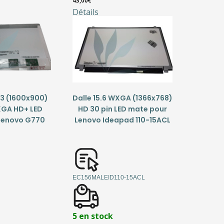
43,00
€
Détails
.3 (1600x900)
Dalle 15.6 WXGA (1366x768)
GA HD+ LED
HD 30 pin LED mate pour
Lenovo G770
Lenovo Ideapad 110-15ACL
EC156MALEID110-15ACL
5 en stock