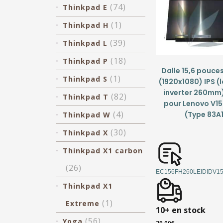
(74)
Thinkpad E
(1)
Thinkpad H
(39)
Thinkpad L
(18)
Thinkpad P
Dalle 15,6 pouces
(1)
Thinkpad S
(1920x1080) IPS (
inverter 260mm
(82)
Thinkpad T
pour Lenovo V15
(4)
(Type 83A
Thinkpad W
(30)
Thinkpad X
Thinkpad X1 carbon
(26)
EC156FH260LEIDIDV15
Thinkpad X1
(1)
Extreme
10+ en stock
(56)
Yoga