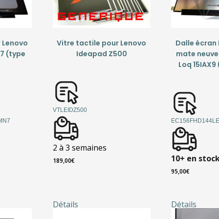
r Lenovo
Vitre tactile pour Lenovo
Dalle écran 
7 (type
Ideapad Z500
mate neuve
Loq 15IAX9
VTLEIDZ500
MN7
EC156FHD144LE
2 à 3 semaines
10+ en stoc
189,00
€
95,00
€
Détails
Détails