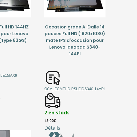
GRADE A
Full HD 144HZ
Occasion grade A. Dalle 14
 pour Lenovo
pouces Full HD (1920x1080)
 (Type 83GS)
mate IPS d'occasion pour
Lenovo Ideapad S340-
14API
LE15IAX9
OCA_ECMFHDIPSLEIDS340-14API
k
2 en stock
49,00
€
Détails