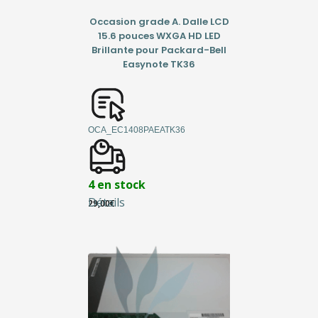
Occasion grade A. Dalle LCD
15.6 pouces WXGA HD LED
Brillante pour Packard-Bell
Easynote TK36
OCA_EC1408PAEATK36
4 en stock
Détails
29,00
€