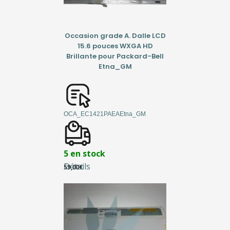
Occasion grade A. Dalle LCD
15.6 pouces WXGA HD
Brillante pour Packard-Bell
Etna_GM
OCA_EC1421PAEAEtna_GM
5 en stock
Détails
59,00
€