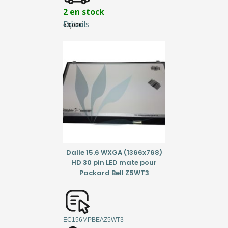
2 en stock
Détails
63,00
€
Dalle 15.6 WXGA (1366x768)
HD 30 pin LED mate pour
Packard Bell Z5WT3
EC156MPBEAZ5WT3