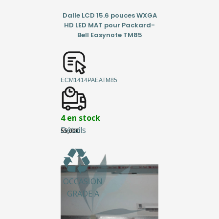
Dalle LCD 15.6 pouces WXGA
HD LED MAT pour Packard-
Bell Easynote TM85
ECM1414PAEATM85
4 en stock
Détails
55,00
€
OCCASION
GRADE A