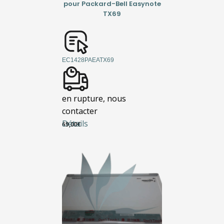
pour Packard-Bell Easynote
TX69
EC1428PAEATX69
en rupture, nous
contacter
Détails
69,00
€