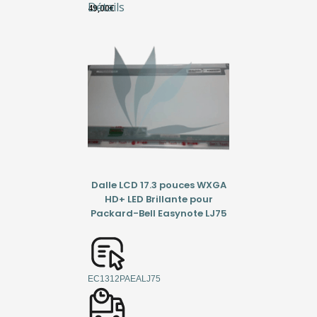
Détails
49,00
€
Dalle LCD 17.3 pouces WXGA
HD+ LED Brillante pour
Packard-Bell Easynote LJ75
EC1312PAEALJ75