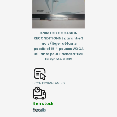
Dalle LCD OCCASION
RECONDITIONNE garantie 3
mois (léger défauts
possible) 15.4 pouces WXGA
Brillante pour Packard-Bell
Easynote MB89
ECOR1328PAEAMB89
4 en stock
Détails
49,00
€