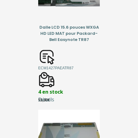
Dalle LCD 15.6 pouces WXGA
HD LED MAT pour Packard-
Bell Easynote TR87
ECM1427PAEATR87
4 en stock
Détails
55,00
€