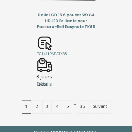
Dalle LCD 15.6 pouces WXGA
HD LED Brillante pour
Packard-Bell Easynote TK85
EC1411PAEATK85
8 jours
Détails
45,00
€
…
1
2
3
4
5
35
Suivant