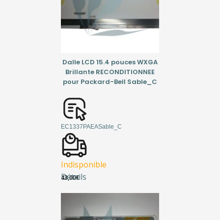
Dalle LCD 15.4 pouces WXGA
Brillante RECONDITIONNEE
pour Packard-Bell Sable_C
EC1337PAEASable_C
Indisponible
Détails
43,00
€