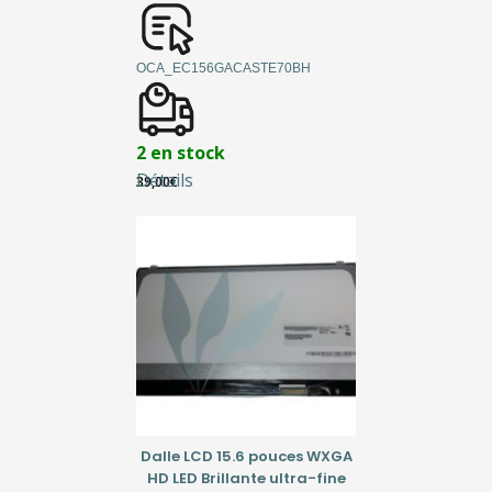
OCA_EC156GACASTE70BH
2 en stock
Détails
39,00
€
Dalle LCD 15.6 pouces WXGA
HD LED Brillante ultra-fine