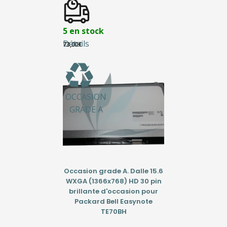
5 en stock
Détails
73,00
€
OCCASION
GRADE A
Occasion grade A. Dalle 15.6
WXGA (1366x768) HD 30 pin
brillante d'occasion pour
Packard Bell Easynote
TE70BH