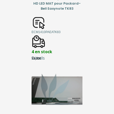
HD LED MAT pour Packard-
Bell Easynote TK83
ECM1410PAEATK83
4 en stock
Détails
55,00
€