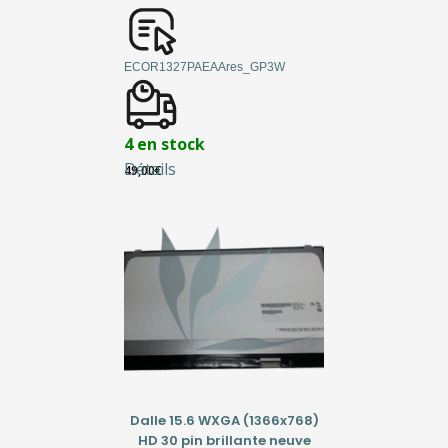
ECOR1327PAEAAres_GP3W
4 en stock
Détails
49,00
€
Dalle 15.6 WXGA (1366x768)
HD 30 pin brillante neuve