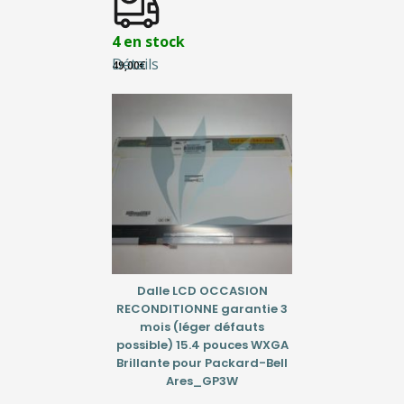
4 en stock
Détails
49,00
€
Dalle LCD OCCASION
RECONDITIONNE garantie 3
mois (léger défauts
possible) 15.4 pouces WXGA
Brillante pour Packard-Bell
Ares_GP3W