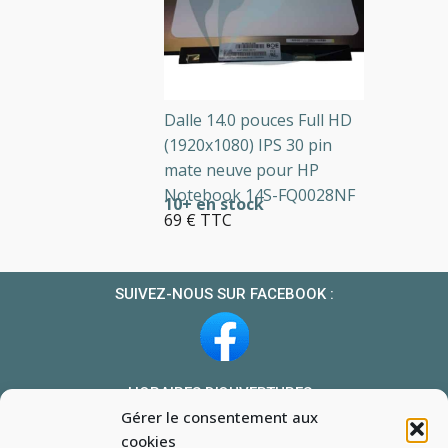
Dalle 14.0 pouces Full HD
(1920x1080) IPS 30 pin
mate neuve pour HP
Notebook 14S-FQ0028NF
10+ en stock
69 € TTC
SUIVEZ-NOUS SUR FACEBOOK :
HORAIRES D’OUVERTURES :
Gérer le consentement aux
Du lundi au vendredi : 10h-13h et 14h-19h
cookies
Le samedi : 10h-13h 14h-18h