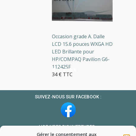
Occasion grade A. Dalle
LCD 15.6 pouces WXGA HD
LED Brillante pour
HP/COMPAQ Pavilion G6-
11242SF
4 en stock
34 € TTC
SUIVEZ-NOUS SUR FACEBOOK :
HORAIRES D’OUVERTURES :
Gérer le consentement aux
Du lundi au vendredi : 10h-13h et 14h-19h