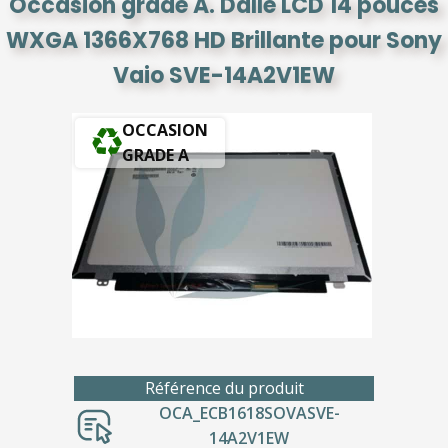
Occasion grade A. Dalle LCD 14 pouces
WXGA 1366X768 HD Brillante pour Sony
Vaio SVE-14A2V1EW
OCCASION
GRADE A
Référence du produit
OCA_ECB1618SOVASVE-
14A2V1EW