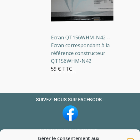
Ecran QT156WHM-N42 --
Ecran correspondant à la
référence constructeur
QT156WHM-N42
59 € TTC
2 en stock
SUIVEZ-NOUS SUR FACEBOOK :
HORAIRES D’OUVERTURES :
Gérer le consentement aux
Du lundi au vendredi : 10h-13h et 14h-19h