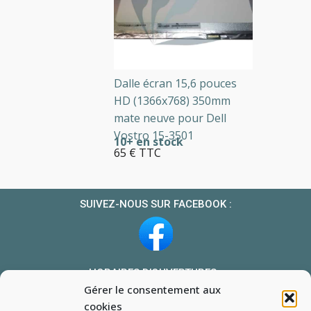
Dalle écran 15,6 pouces
HD (1366x768) 350mm
mate neuve pour Dell
Vostro 15-3501
10+ en stock
65 € TTC
SUIVEZ-NOUS SUR FACEBOOK :
HORAIRES D’OUVERTURES :
Gérer le consentement aux
Du lundi au vendredi : 10h-13h et 14h-19h
cookies
Le samedi : 10h-13h 14h-18h