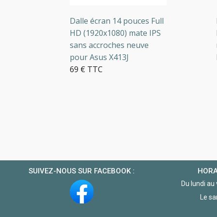
Dalle écran 14 pouces Full
Ecr
HD (1920x1080) mate IPS
Ecr
sans accroches neuve
réf
pour Asus X413J
KL
69 € TTC
12
10+ en stock
5 
SUIVEZ-NOUS SUR FACEBOOK :
HORA
Du lundi au
Le sa