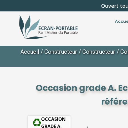
Ouvert tou
Accue
Accueil
/
Constructeur
/
Constructeur
/
Co
Occasion grade A. E
référ
OCCASION
GRADE A