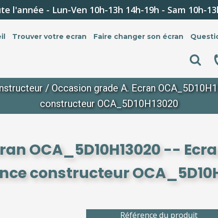
te l'année - Lun-Ven 10h-13h 14h-19h - Sam 10h-13
il
Trouver votre ecran
Faire changer son écran
Questi
nstructeur
/ Occasion grade A. Ecran OCA_5D10H130
constructeur OCA_5D10H13020
cran OCA_5D10H13020 -- Ecra
ence constructeur OCA_5D10
Référence du produit