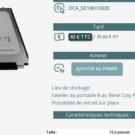
OCA_5D10H13020
Tarif
43 € TTC
/
35.83 € HT
Acheter
AJOUTER AU PANIER
Lieu de stockage :
l’atelier du portable 8 av. René Coty P
Possibilité de retrait sur place
Caractèristiques techniques :
Taille :
15,6 pouces