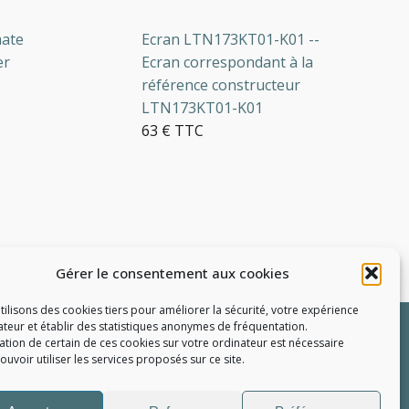
e
Ecran LTN173KT01-K01 --
D
Ecran correspondant à la
W
référence constructeur
a
LTN173KT01-K01
A
63 € TTC
c
e
d
s
m
9
Gérer le consentement aux cookies
2 en stock
1
tilisons des cookies tiers pour améliorer la sécurité, votre expérience
R
sateur et établir des statistiques
anonymes
de fréquentation.
llation de certain de ces cookies sur votre ordinateur est nécessaire
uvoir utiliser les services proposés sur ce site.
e pièce