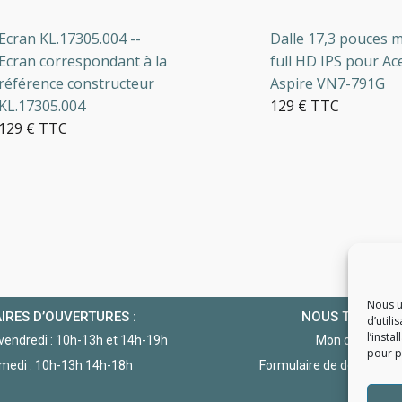
an KL.17305.004 --
Dalle 17,3 pouces mat
an correspondant à la
full HD IPS pour Acer
érence constructeur
Aspire VN7-791G
.17305.004
129 € TTC
9 € TTC
en stock
5 en stock
Nous u
IRES D’OUVERTURES :
NOUS TROUVE
d’utili
l’insta
 vendredi : 10h-13h et 14h-19h
Mon compte
pour po
medi : 10h-13h 14h-18h
Formulaire de demande d