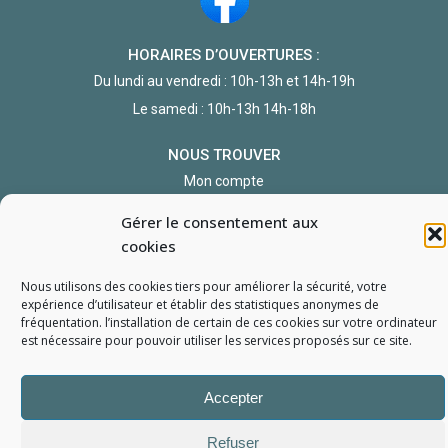
HORAIRES D’OUVERTURES :
Du lundi au vendredi : 10h-13h et 14h-19h
Le samedi : 10h-13h 14h-18h
NOUS TROUVER
Mon compte
Formulaire de demande de pièce
Gérer le consentement aux
cookies
Nous utilisons des cookies tiers pour améliorer la sécurité, votre
expérience d’utilisateur et établir des statistiques
anonymes
de
fréquentation. l’installation de certain de ces cookies sur votre ordinateur
est nécessaire pour pouvoir utiliser les services proposés sur ce site.
L'Atelier du Portable
2006 - 2026
Tous droits réservés
Mentions Légales
Politique de confidentialité
Conditions générales de vente
Accepter
Refuser