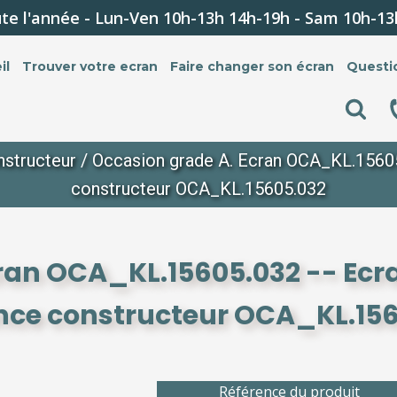
te l'année - Lun-Ven 10h-13h 14h-19h - Sam 10h-13
il
Trouver votre ecran
Faire changer son écran
Questi
structeur
/ Occasion grade A. Ecran OCA_KL.15605.
constructeur OCA_KL.15605.032
ran OCA_KL.15605.032 -- Ecr
nce constructeur OCA_KL.15
Référence du produit