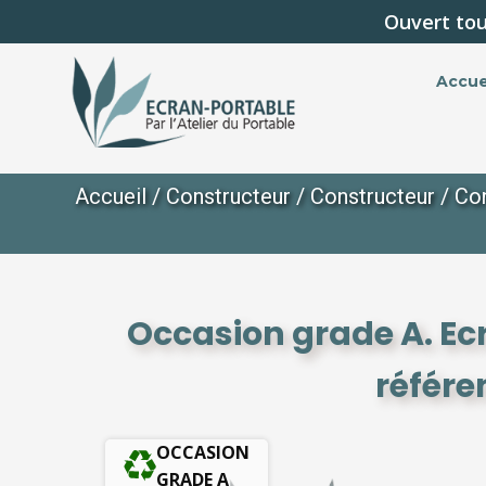
Ouvert tou
Accue
Accueil
/
Constructeur
/
Constructeur
/
Con
Occasion grade A. Ec
référe
OCCASION
GRADE A