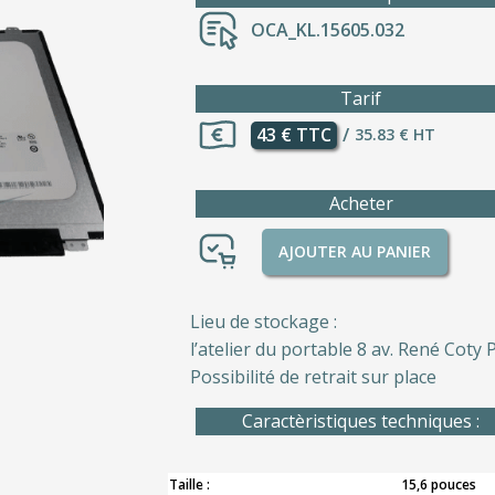
OCA_KL.15605.032
Tarif
43 € TTC
/
35.83 € HT
Acheter
AJOUTER AU PANIER
Lieu de stockage :
l’atelier du portable 8 av. René Coty P
Possibilité de retrait sur place
Caractèristiques techniques :
Taille :
15,6 pouces