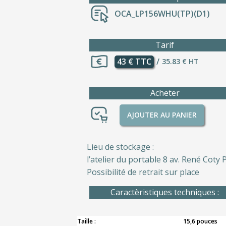
OCA_LP156WHU(TP)(D1)
Tarif
43 € TTC
/
35.83 € HT
Acheter
AJOUTER AU PANIER
Lieu de stockage :
l’atelier du portable 8 av. René Coty P
Possibilité de retrait sur place
Caractèristiques techniques :
Taille :
15,6 pouces