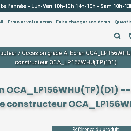
te l'année - Lun-Ven 10h-13h 14h-19h - Sam 10h-13
il
Trouver votre ecran
Faire changer son écran
Questi
ucteur
/ Occasion grade A. Ecran OCA_LP156WHU(TP
constructeur OCA_LP156WHU(TP)(D1)
an OCA_LP156WHU(TP)(D1) --
nce constructeur OCA_LP156W
Référence du produit