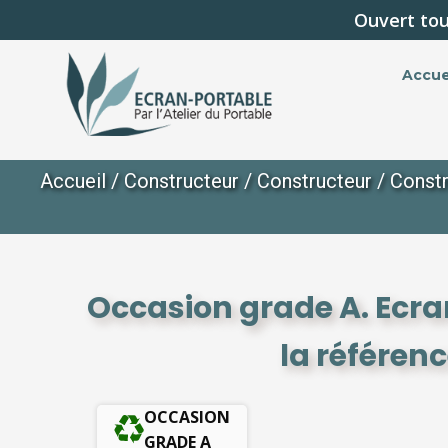
Ouvert tou
Accue
Accueil
/
Constructeur
/
Constructeur
/
Constr
Occasion grade A. Ecr
la référe
OCCASION
GRADE A