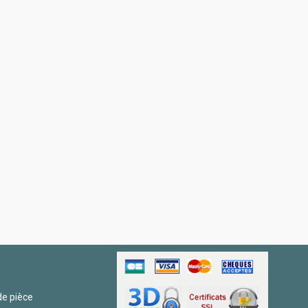
R
e pièce