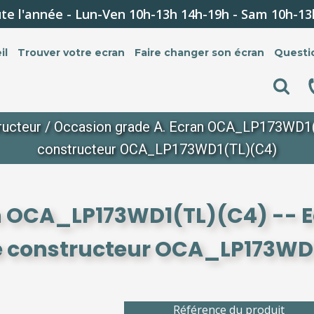
te l'année - Lun-Ven 10h-13h 14h-19h - Sam 10h-13
il
Trouver votre ecran
Faire changer son écran
Questi
ructeur
/ Occasion grade A. Ecran OCA_LP173WD1(TL
constructeur OCA_LP173WD1(TL)(C4)
n OCA_LP173WD1(TL)(C4) -- E
e constructeur OCA_LP173WD
Référence du produit