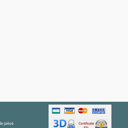
R
e pièce