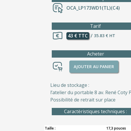
OCA_LP173WD1(TL)(C4)
Tarif
43 € TTC
/
35.83 € HT
Acheter
AJOUTER AU PANIER
Lieu de stockage :
l’atelier du portable 8 av. René Coty P
Possibilité de retrait sur place
Caractèristiques techniques :
Taille :
17,3 pouces