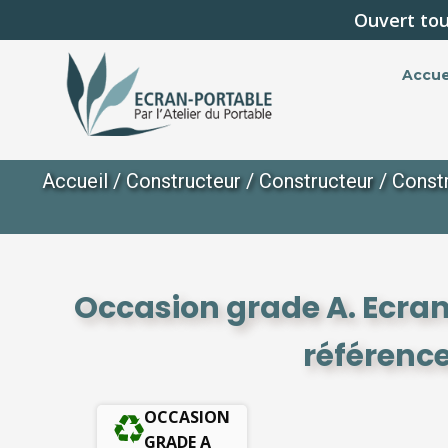
Ouvert tou
Accue
Accueil
/
Constructeur
/
Constructeur
/
Const
Occasion grade A. Ecra
référenc
OCCASION
GRADE A