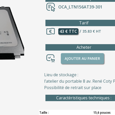
OCA_LTN156AT39-301
Tarif
43 € TTC
/
35.83 € HT
Acheter
AJOUTER AU PANIER
Lieu de stockage :
l’atelier du portable 8 av. René Coty P
Possibilité de retrait sur place
Caractèristiques techniques :
Taille :
15,6 pouces