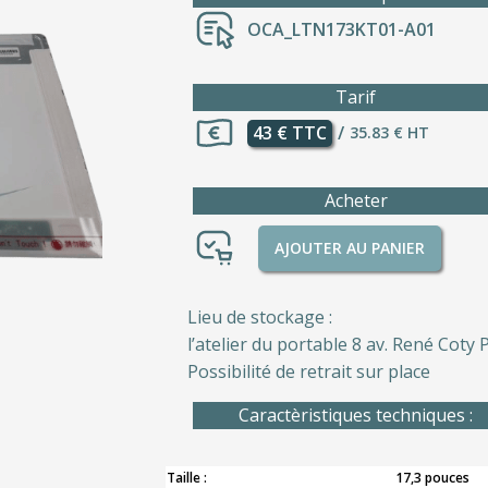
OCA_LTN173KT01-A01
Tarif
43 € TTC
/
35.83 € HT
Acheter
AJOUTER AU PANIER
Lieu de stockage :
l’atelier du portable 8 av. René Coty P
Possibilité de retrait sur place
Caractèristiques techniques :
Taille :
17,3 pouces