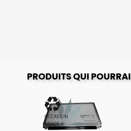
PRODUITS QUI POURRAI
OCCASION
O
GRADE A
G