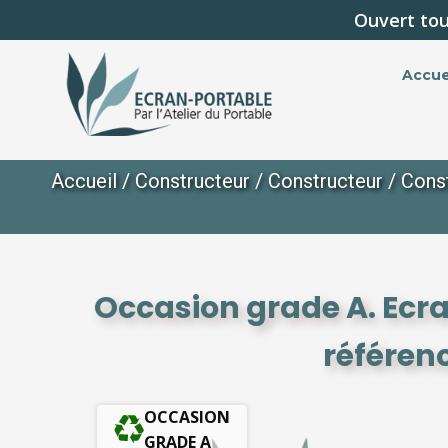
Ouvert tou
Accue
Accueil
/
Constructeur
/
Constructeur
/
Cons
Occasion grade A. Ecr
référen
OCCASION
GRADE A