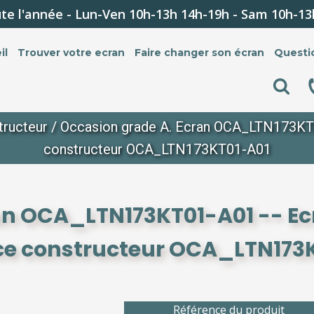
te l'année - Lun-Ven 10h-13h 14h-19h - Sam 10h-13
il
Trouver votre ecran
Faire changer son écran
Questi
tructeur
/ Occasion grade A. Ecran OCA_LTN173KT01
constructeur OCA_LTN173KT01-A01
an OCA_LTN173KT01-A01 -- Ec
ce constructeur OCA_LTN173
Référence du produit