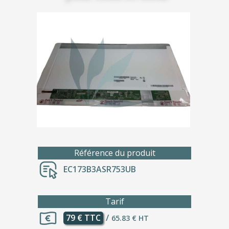
Référence du produit
EC173B3ASR753UB
Tarif
79 € TTC
/
65.83 € HT