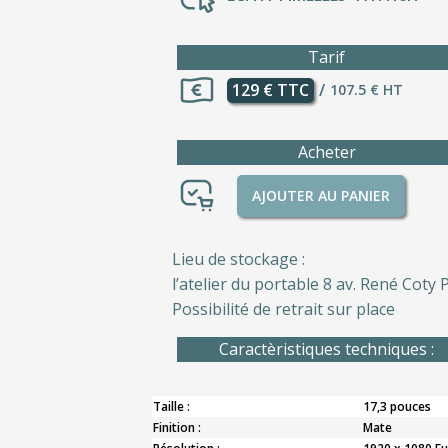
Tarif
129 € TTC
/
107.5 € HT
Acheter
AJOUTER AU PANIER
Lieu de stockage :
l’atelier du portable 8 av. René Coty P
Possibilité de retrait sur place
Caractèristiques techniques :
Taille :
17,3 pouces
Finition :
Mate