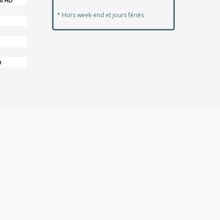
ll HD
* Hors week-end et jours fériés
n