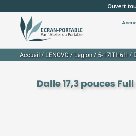
Ouvert tou
Accue
Accueil
/
LENOVO
/
Legion
/
5-17ITH6H
/ 
Dalle 17,3 pouces Ful