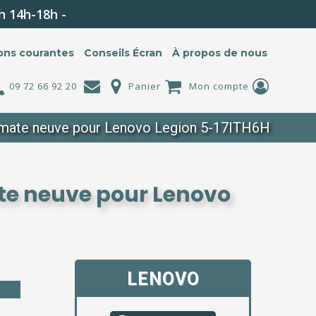
h 14h-18h -
ons courantes
Conseils Écran
À propos de nous
09 72 66 92 20
Panier
Mon compte
z mate neuve pour Lenovo Legion 5-17ITH6H
mate neuve pour Lenovo
LENOVO