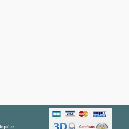
R
e pièce