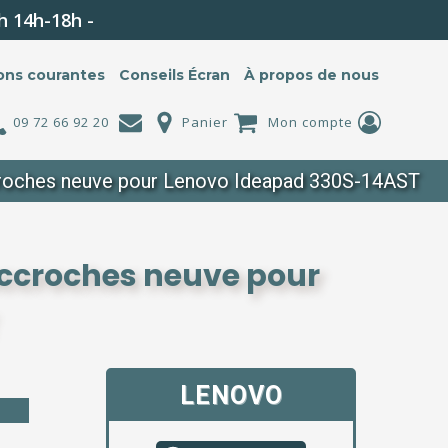
h 14h-18h -
ons courantes
Conseils Écran
À propos de nous
09 72 66 92 20
Panier
Mon compte
croches neuve pour Lenovo Ideapad 330S-14AST
accroches neuve pour
LENOVO