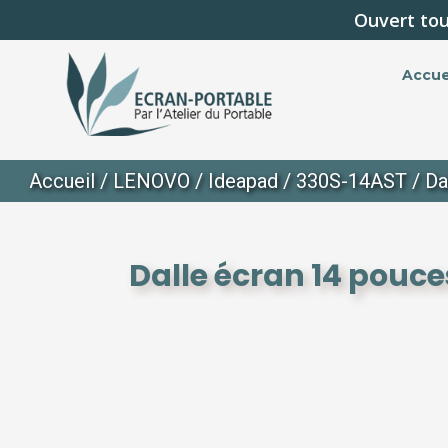
Ouvert tou
Accue
Accueil
/
LENOVO
/
Ideapad
/
330S-14AST
/ Da
Dalle écran 14 pouc