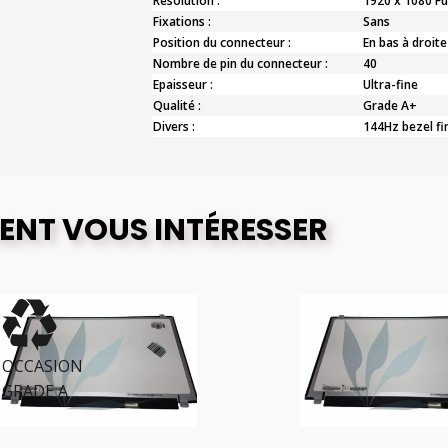
Résolution :
1920 x 1080 Fu
Fixations :
Sans
Position du connecteur :
En bas à droite
Nombre de pin du connecteur :
40
Epaisseur :
Ultra-fine
Qualité :
Grade A+
Divers :
144Hz bezel fi
ENT VOUS INTÉRESSER
CCASION
RADE A