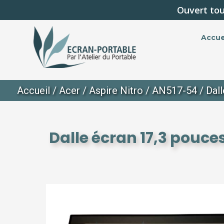
Ouvert tou
Accue
Accueil
/
Acer
/
Aspire Nitro
/
AN517-54
/ Dal
Dalle écran 17,3 pouce