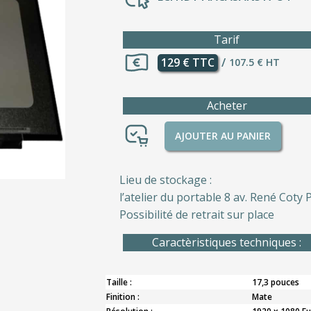
Tarif
129 € TTC
/
107.5 € HT
Acheter
AJOUTER AU PANIER
Lieu de stockage :
l’atelier du portable 8 av. René Coty P
Possibilité de retrait sur place
Caractèristiques techniques :
Taille :
17,3 pouces
Finition :
Mate