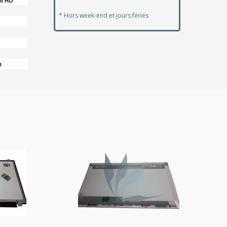
ll HD
* Hors week-end et jours fériés
n