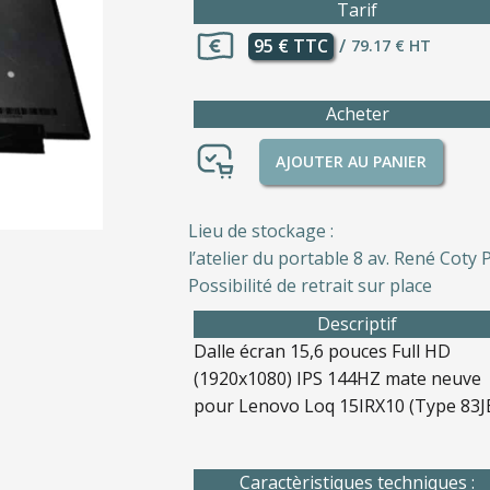
Tarif
95 € TTC
/
79.17 € HT
Acheter
AJOUTER AU PANIER
Lieu de stockage :
l’atelier du portable 8 av. René Coty P
Possibilité de retrait sur place
Descriptif
Dalle écran 15,6 pouces Full HD
(1920x1080) IPS 144HZ mate neuve
pour Lenovo Loq 15IRX10 (Type 83J
Caractèristiques techniques :