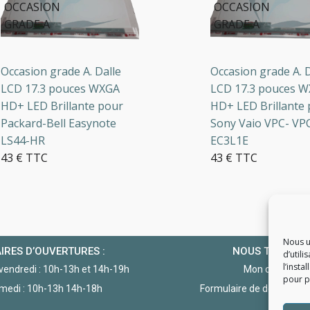
CCASION
OCCASION
RADE A
GRADE A
casion grade A. Dalle
Occasion grade A. Dal
D 17.3 pouces WXGA
LCD 17.3 pouces WXG
+ LED Brillante pour
HD+ LED Brillante po
ckard-Bell Easynote
Sony Vaio VPC- VPC-
S44-HR
EC3L1E
 € TTC
43 € TTC
en stock
3 en stock
Nous u
IRES D’OUVERTURES :
NOUS TROUVE
d’utili
l’insta
 vendredi : 10h-13h et 14h-19h
Mon compte
pour po
medi : 10h-13h 14h-18h
Formulaire de demande d