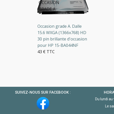
OCCASION
O
GRADE A
G
Occasion grade A. Dalle
Oc
la
15.6 WXGA (1366x768) HD
LC
30 pin brillante d'occasion
HD
pour HP 15-BA044NF
Pa
43 € TTC
L
43
2 en stock
3 
SUIVEZ-NOUS SUR FACEBOOK :
HORA
Du lundi au
Le sa