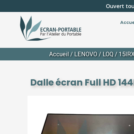
Ouvert tou
Accue
Accueil
/
LENOVO
/
LOQ
/
15IR
Dalle écran Full HD 1