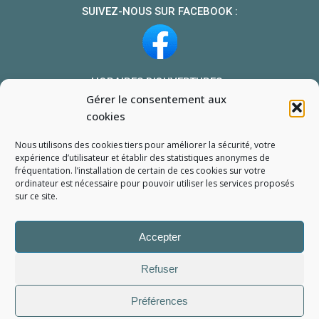
SUIVEZ-NOUS SUR FACEBOOK :
HORAIRES D’OUVERTURES :
Gérer le consentement aux
Du lundi au vendredi : 10h-13h et 14h-19h
cookies
Le samedi : 10h-13h 14h-18h
Nous utilisons des cookies tiers pour améliorer la sécurité, votre
NOUS TROUVER
expérience d’utilisateur et établir des statistiques
anonymes
de
fréquentation. l’installation de certain de ces cookies sur votre
Mon compte
ordinateur est nécessaire pour pouvoir utiliser les services proposés
Formulaire de demande de pièce
sur ce site.
Accepter
Refuser
Préférences
L'Atelier du Portable
2006 - 2026
Tous droits réservés