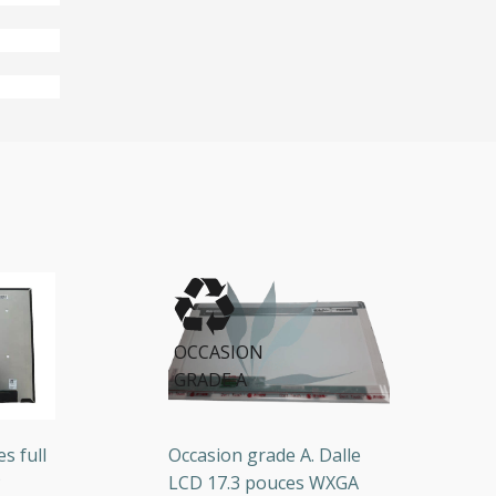
OCCASION
GRADE A
full
Occasion grade A. Dalle
D
LCD 17.3 pouces WXGA
W