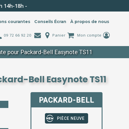
h 14h-18h -
ons courantes
Conseils Écran
À propos de nous
09 72 66 92 20
Panier
Mon compte
te pour Packard-Bell Easynote TS11
ckard-Bell Easynote TS11
PACKARD-BELL
PIÈCE NEUVE