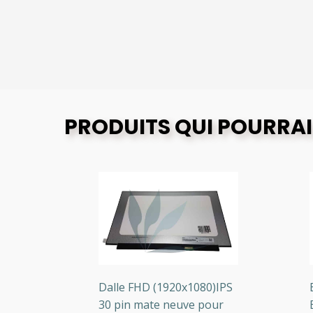
PRODUITS QUI POURRAI
Dalle FHD (1920x1080)IPS
Ecr
)
30 pin mate neuve pour
Ecr