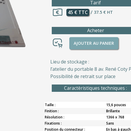
Tarif
45 € TTC
/
37.5 € HT
Acheter
AJOUTER AU PANIER
Lieu de stockage :
l’atelier du portable 8 av. René Coty P
Possibilité de retrait sur place
Caractèristiques techniques :
Taille :
15,6 pouces
Finition :
Brillante
Résolution :
1366 x 768
Fixations :
Sans
Position du connecteur :
En bas à gauch