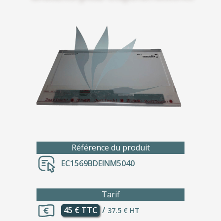
Référence du produit
EC1569BDEINM5040
Tarif
45 € TTC
/
37.5 € HT