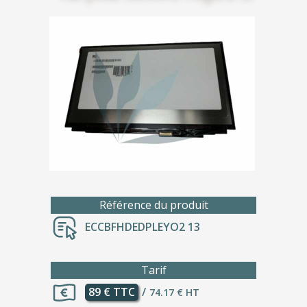
Référence du produit
ECCBFHDEDPLEYO2 13
Tarif
89 € TTC
/
74.17 € HT