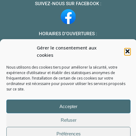
SUIVEZ-NOUS SUR FACEBOOK :
HORAIRES D’OUVERTURES :
Du lundi au vendredi : 10h-13h et 14h-19h
Gérer le consentement aux
Le samedi : 10h-13h 14h-18h
cookies
NOUS TROUVER
Nous utilisons des cookies tiers pour améliorer la sécurité, votre
Mon compte
expérience d’utilisateur et établir des statistiques
anonymes
de
fréquentation. l’installation de certain de ces cookies sur votre
Formulaire de demande de pièce
ordinateur est nécessaire pour pouvoir utiliser les services proposés
sur ce site.
Accepter
Refuser
L'Atelier du Portable
2006 - 2026
Tous droits réservés
Préférences