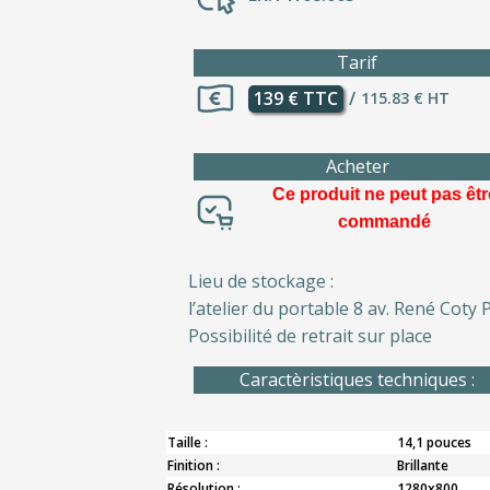
Tarif
139 € TTC
/
115.83 € HT
Acheter
Ce produit ne peut pas êtr
commandé
Lieu de stockage :
l’atelier du portable 8 av. René Coty P
Possibilité de retrait sur place
Caractèristiques techniques :
Taille :
14,1 pouces
Finition :
Brillante
Résolution :
1280x800