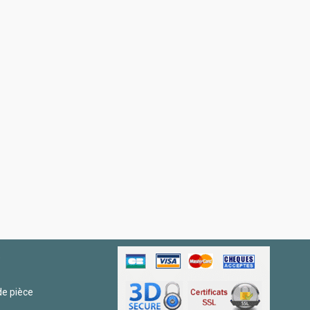
R
e pièce