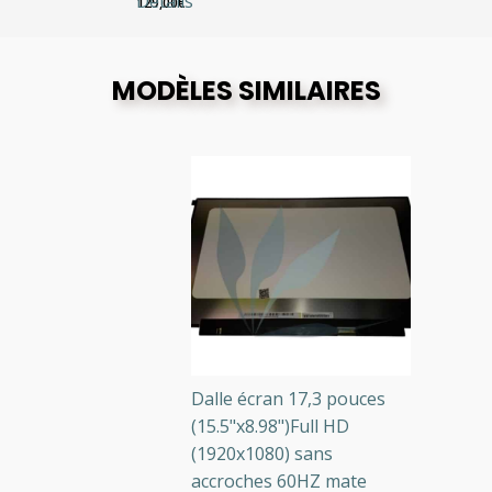
Détails
129,00
€
MODÈLES SIMILAIRES
Dalle écran 17,3 pouces
(15.5"x8.98")Full HD
(1920x1080) sans
accroches 60HZ mate