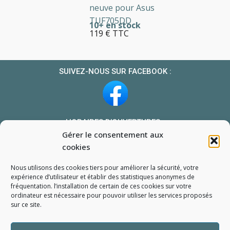
neuve pour Asus
TUF705DD
10+ en stock
119 € TTC
SUIVEZ-NOUS SUR FACEBOOK :
HORAIRES D’OUVERTURES :
Gérer le consentement aux
Du lundi au vendredi : 10h-13h et 14h-19h
cookies
Le samedi : 10h-13h 14h-18h
Nous utilisons des cookies tiers pour améliorer la sécurité, votre
NOUS TROUVER
expérience d’utilisateur et établir des statistiques
anonymes
de
fréquentation. l’installation de certain de ces cookies sur votre
Mon compte
ordinateur est nécessaire pour pouvoir utiliser les services proposés
Formulaire de demande de pièce
sur ce site.