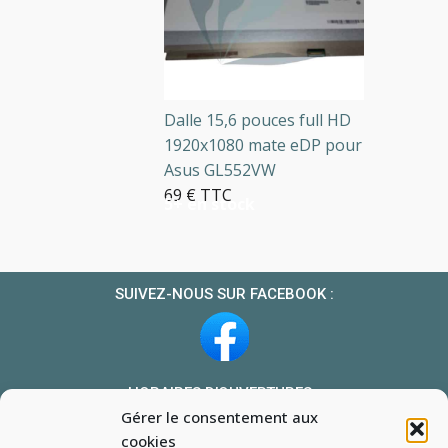
Dalle 15,6 pouces full HD
1920x1080 mate eDP pour
Asus GL552VW
69 € TTC
5+ en stock
SUIVEZ-NOUS SUR FACEBOOK :
HORAIRES D’OUVERTURES :
Gérer le consentement aux
Du lundi au vendredi : 10h-13h et 14h-19h
cookies
Le samedi : 10h-13h 14h-18h