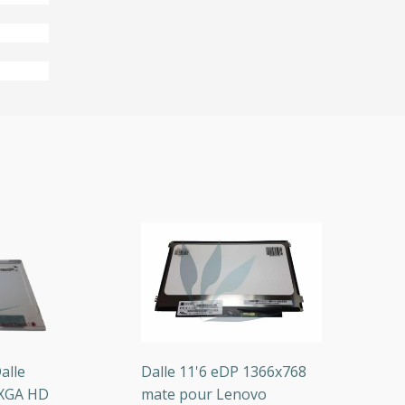
le
Dalle 11'6 eDP 1366x768
O
A HD
mate pour Lenovo