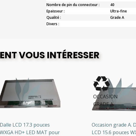
Nombre de pin du connecteur :
40
Epaisseur :
Ultra-fine
Qualité :
Grade A
Divers :
ENT VOUS INTÉRESSER
OCCASION
GRADE A
lle LCD 17.3 pouces
Occasion grade A. Dal
GA HD+ LED MAT pour
LCD 15.6 pouces WXG