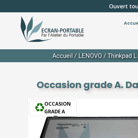
Ouvert tou
Accue
Accueil
/
LENOVO
/
Thinkpad L
Occasion grade A. Da
OCCASION
GRADE A