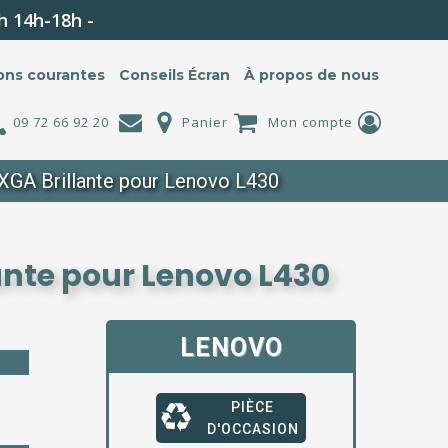
h 14h-18h -
ons courantes
Conseils Écran
À propos de nous
09 72 66 92 20
Panier
Mon compte
XGA Brillante pour Lenovo L430
ante pour Lenovo L430
LENOVO
PIÈCE
D'OCCASION