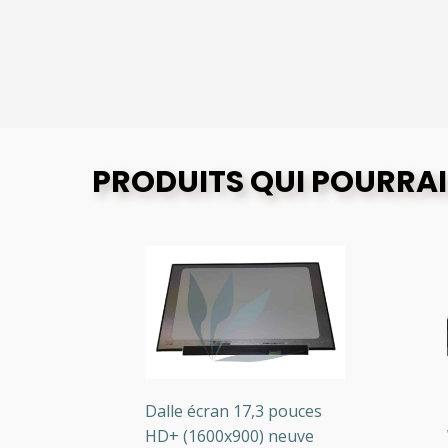
PRODUITS QUI POURRAI
0)
Dalle écran 17,3 pouces
Da
s
HD+ (1600x900) neuve
WX