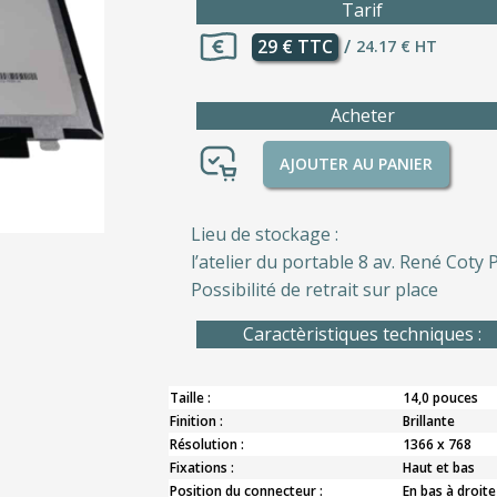
Tarif
29 € TTC
/
24.17 € HT
Acheter
AJOUTER AU PANIER
Lieu de stockage :
l’atelier du portable 8 av. René Coty P
Possibilité de retrait sur place
Caractèristiques techniques :
Taille :
14,0 pouces
Finition :
Brillante
Résolution :
1366 x 768
Fixations :
Haut et bas
Position du connecteur :
En bas à droite