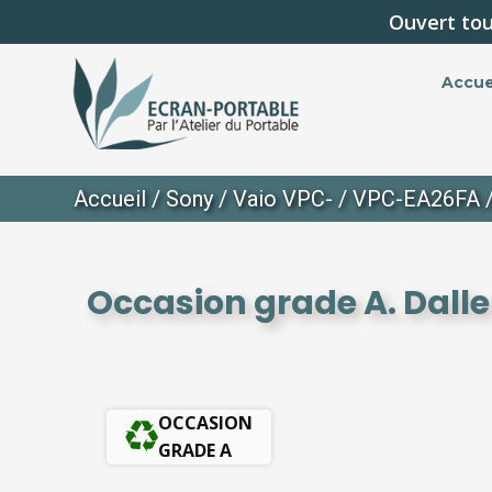
Ouvert tou
Accue
Accueil
/
Sony
/
Vaio VPC-
/
VPC-EA26FA
/
Occasion grade A. Dalle
OCCASION
GRADE A