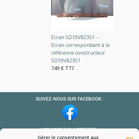
Ecran 5D10V82351 --
Ecran correspondant à la
référence constructeur
5D10V82351
249 € TTC
1 en stock
SUIVEZ-NOUS SUR FACEBOOK :
HORAIRES D’OUVERTURES :
Gérer le consentement aux
Du lundi au vendredi : 10h-13h et 14h-19h