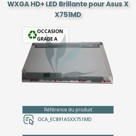
WXGA HD+ LED Brillante pour Asus X
X751MD
OCCASION
GRADE A
Référence du produit
OCA_EC891ASXX751MD