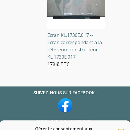
Ecran KL.1730E.017 --
Ecran correspondant à la
référence constructeur
KL.1730E.017
179 € TTC
1 en stock
SUIVEZ-NOUS SUR FACEBOOK :
HORAIRES D’OUVERTURES :
Gérer le consentement aux
Du lundi au vendredi : 10h-13h et 14h-19h