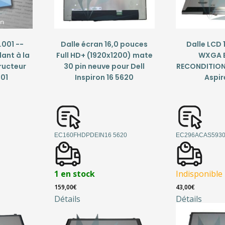
.001 --
Dalle écran 16,0 pouces
Dalle LCD 
ant à la
Full HD+ (1920x1200) mate
WXGA B
ructeur
30 pin neuve pour Dell
RECONDITION
01
Inspiron 16 5620
Aspir
EC160FHDPDEIN16 5620
EC296ACAS593
1 en stock
Indisponible
159,00
€
43,00
€
Détails
Détails