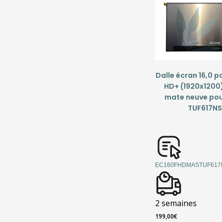
Dalle écran 16,0 p
HD+ (1920x1200
mate neuve pou
TUF617NS
EC160FHDMASTUF617
2 semaines
199,00
€