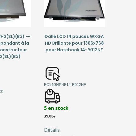
H2(SL)(B3) --
Dalle LCD 14 pouces WXGA
spondant à la
HD Brillante pour 1366x768
constructeur
pour Notebook 14-R012NF
2(SL)(B3)
EC14GHPNB14-R012NF
3)
5 en stock
39,00
€
Détails