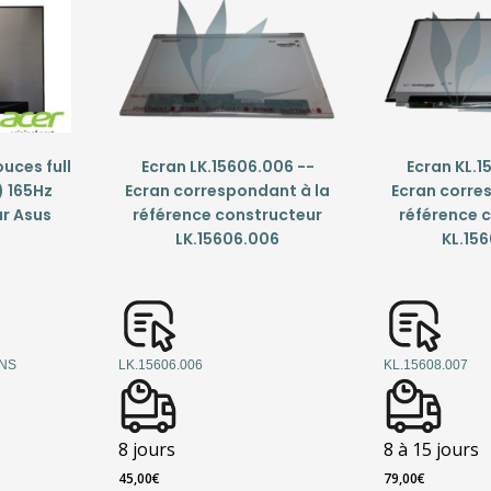
ouces full
Ecran LK.15606.006 --
Ecran KL.1
) 165Hz
Ecran correspondant à la
Ecran corre
r Asus
référence constructeur
référence 
LK.15606.006
KL.15
NS
LK.15606.006
KL.15608.007
8 jours
8 à 15 jours
45,00
€
79,00
€