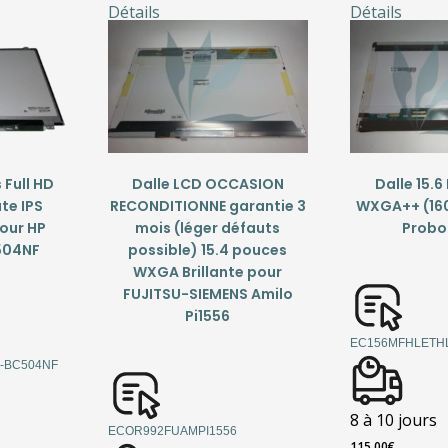
Détails
Détails
 Full HD
Dalle LCD OCCASION
Dalle 15.
te IPS
RECONDITIONNE garantie 3
WXGA++ (16
our HP
mois (léger défauts
Probo
C504NF
possible) 15.4 pouces
WXGA Brillante pour
FUJITSU-SIEMENS Amilo
Pi1556
EC156MFHLETH
-BC504NF
8 à 10 jours
ECOR992FUAMPI1556
115,00
€