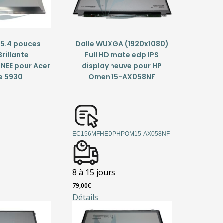
15.4 pouces
Dalle WUXGA (1920x1080)
rillante
Full HD mate edp IPS
NEE pour Acer
display neuve pour HP
e 5930
Omen 15-AX058NF
0
EC156MFHEDPHPOM15-AX058NF
8 à 15 jours
79,00
€
Détails