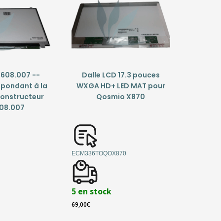
5608.007 --
Dalle LCD 17.3 pouces
spondant à la
WXGA HD+ LED MAT pour
constructeur
Qosmio X870
608.007
ECM336TOQOX870
5 en stock
69,00
€