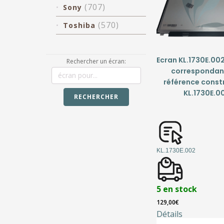
(707)
Sony
(570)
Toshiba
Ecran KL.1730E.002
Rechercher un écran:
correspondant
référence const
KL.1730E.0
RECHERCHER
KL.1730E.002
5 en stock
129,00
€
Détails